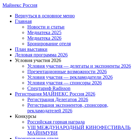
Skip
Майнекс Россия
to
Menu
Вернуться в основное меню
main
Главная
content
Новости и статьи
Медиатека 2025
Медиатека 2026
Бронирование отеля
План выставки
Деловая программа 2026
Условия участия 2026
Условия участия — делегаты и экспоненты 2026
Презентационные возможности 2026
Условия участия — рекламодатели 2026
Условия участия — спонсоры 2026
Спецтариф Radisson
Регистрация МАЙНЕКС Россия 2026
Регистрация Делегатов 2026
Регистрация экспонентов, спонсоров,
рекламодателей 2026
Конкурсы
Российская горная награда
VIII МЕЖДУНАРОДНЫЙ КИНОФЕСТИВАЛЬ
МАЙНМУВИ
Бронирование отеля