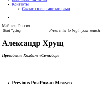
Контакты
Связаться с организаторами
vk
phone
email
Майнекс Россия
Press enter to begin your search
Close
Search
Александр Хрущ
Президент, Холдинг «Селигдар»
Previous Post
Роман Межуев