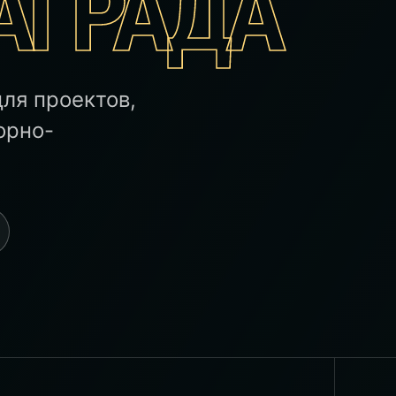
АГРАДА
ля проектов,
орно-