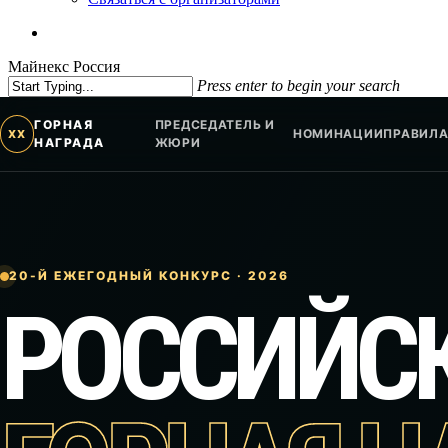
vk
phone
email
Майнекс Россия
Press enter to begin your search
Close
Search
ГОРНАЯ
ПРЕДСЕДАТЕЛЬ И
НОМИНАЦИИ
ПРАВИЛ
XX
НАГРАДА
ЖЮРИ
20-Й ЕЖЕГОДНЫЙ КОНКУРС · 2026
РОССИЙС