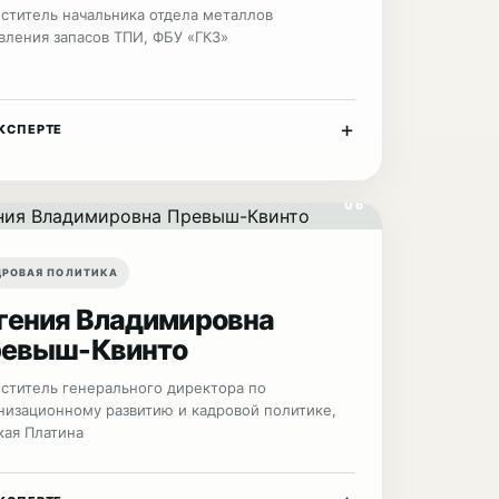
ститель начальника отдела металлов
вления запасов ТПИ, ФБУ «ГКЗ»
+
КСПЕРТЕ
06
ДРОВАЯ ПОЛИТИКА
гения Владимировна
евыш-Квинто
ститель генерального директора по
низационному развитию и кадровой политике,
кая Платина