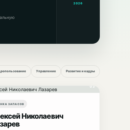
2026
нальную
ропользование
Управление
Развитие и кадры
03
ЕНКА ЗАПАСОВ
ексей Николаевич
зарев