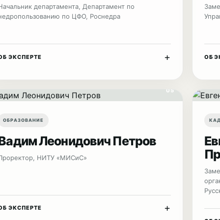
Начальник департамента, Департамент по
Заме
недропользованию по ЦФО, Роснедра
Упра
+
ОБ ЭКСПЕРТЕ
ОБ Э
05
ОБРАЗОВАНИЕ
КА
Вадим Леонидович Петров
Ев
Пр
Проректор, НИТУ «МИСиС»
Заме
орга
Русс
+
ОБ ЭКСПЕРТЕ