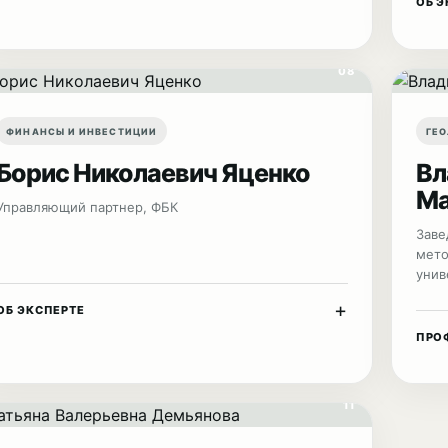
ОБ Э
08
ФИНАНСЫ И ИНВЕСТИЦИИ
ГЕО
Борис Николаевич Яценко
Вл
Ма
Управляющий партнер, ФБК
Заве
мето
унив
+
ОБ ЭКСПЕРТЕ
ПРО
11