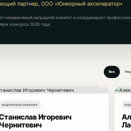
яющий партнер, ООО «Юниорный акселератор»
ет независимый наградной комитет и координирует профессио
явок конкурса 2026 года.
Все
Нед
02
НЕДРОПОЛЬЗОВАНИЕ
ОЦ
Станислав Игоревич
Ал
Чернитевич
Ла