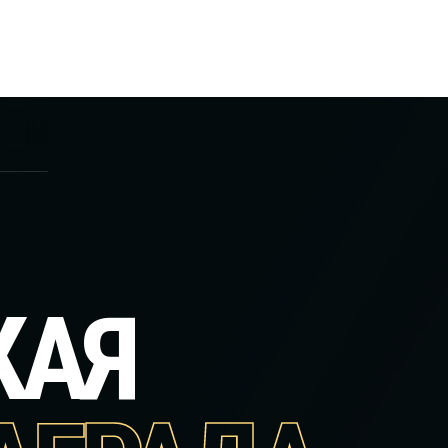
А
КАЯ