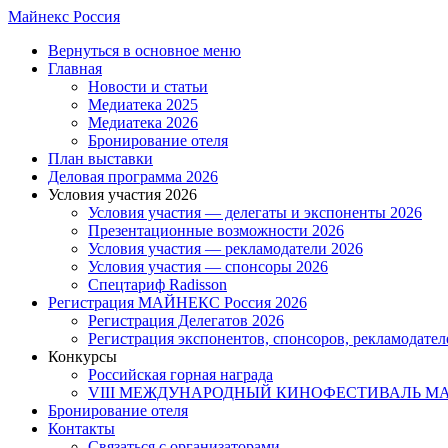
Skip
Майнекс Россия
to
Menu
Вернуться в основное меню
main
Главная
content
Новости и статьи
Медиатека 2025
Медиатека 2026
Бронирование отеля
План выставки
Деловая программа 2026
Условия участия 2026
Условия участия — делегаты и экспоненты 2026
Презентационные возможности 2026
Условия участия — рекламодатели 2026
Условия участия — спонсоры 2026
Спецтариф Radisson
Регистрация МАЙНЕКС Россия 2026
Регистрация Делегатов 2026
Регистрация экспонентов, спонсоров, рекламодател
Конкурсы
Российская горная награда
VIII МЕЖДУНАРОДНЫЙ КИНОФЕСТИВАЛЬ 
Бронирование отеля
Контакты
Связаться с организаторами