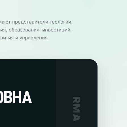
ают представители геологии,
ия, образования, инвестиций,
вития и управления.
ОВНА
RMA