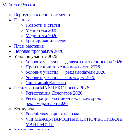
Skip
Майнекс Россия
to
Menu
Вернуться в основное меню
main
Главная
content
Новости и статьи
Медиатека 2025
Медиатека 2026
Бронирование отеля
План выставки
Деловая программа 2026
Условия участия 2026
Условия участия — делегаты и экспоненты 2026
Презентационные возможности 2026
Условия участия — рекламодатели 2026
Условия участия — спонсоры 2026
Спецтариф Radisson
Регистрация МАЙНЕКС Россия 2026
Регистрация Делегатов 2026
Регистрация экспонентов, спонсоров,
рекламодателей 2026
Конкурсы
Российская горная награда
VIII МЕЖДУНАРОДНЫЙ КИНОФЕСТИВАЛЬ
МАЙНМУВИ
Бронирование отеля