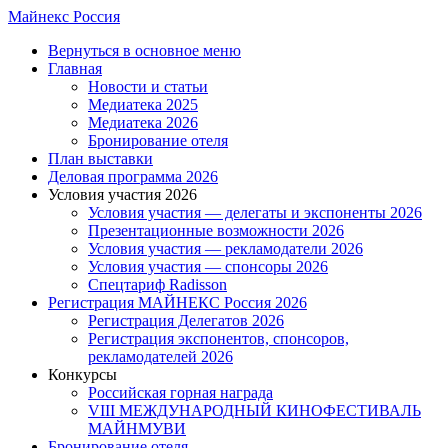
Skip
Майнекс Россия
to
Menu
Вернуться в основное меню
main
Главная
content
Новости и статьи
Медиатека 2025
Медиатека 2026
Бронирование отеля
План выставки
Деловая программа 2026
Условия участия 2026
Условия участия — делегаты и экспоненты 2026
Презентационные возможности 2026
Условия участия — рекламодатели 2026
Условия участия — спонсоры 2026
Спецтариф Radisson
Регистрация МАЙНЕКС Россия 2026
Регистрация Делегатов 2026
Регистрация экспонентов, спонсоров,
рекламодателей 2026
Конкурсы
Российская горная награда
VIII МЕЖДУНАРОДНЫЙ КИНОФЕСТИВАЛЬ
МАЙНМУВИ
Бронирование отеля