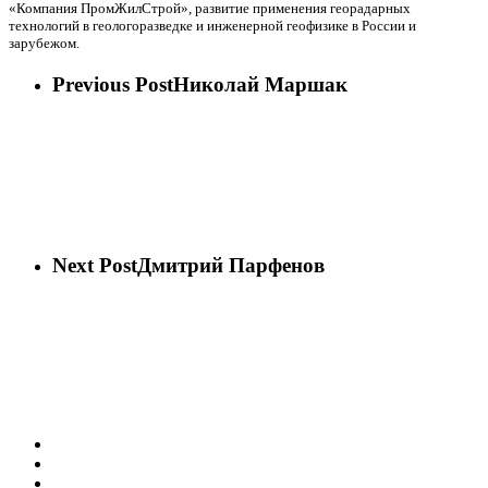
«Компания ПромЖилСтрой», развитие применения георадарных
технологий в геологоразведке и инженерной геофизике в России и
зарубежом.
Previous Post
Николай Маршак
Next Post
Дмитрий Парфенов
vk
phone
email