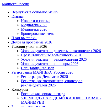
Skip
Майнекс Россия
to
Menu
Вернуться в основное меню
main
Главная
content
Новости и статьи
Медиатека 2025
Медиатека 2026
Бронирование отеля
План выставки
Деловая программа 2026
Условия участия 2026
Условия участия — делегаты и экспоненты 2026
Презентационные возможности 2026
Условия участия — рекламодатели 2026
Условия участия — спонсоры 2026
Спецтариф Radisson
Регистрация МАЙНЕКС Россия 2026
Регистрация Делегатов 2026
Регистрация экспонентов, спонсоров,
рекламодателей 2026
Конкурсы
Российская горная награда
VIII МЕЖДУНАРОДНЫЙ КИНОФЕСТИВАЛЬ
МАЙНМУВИ
Бронирование отеля