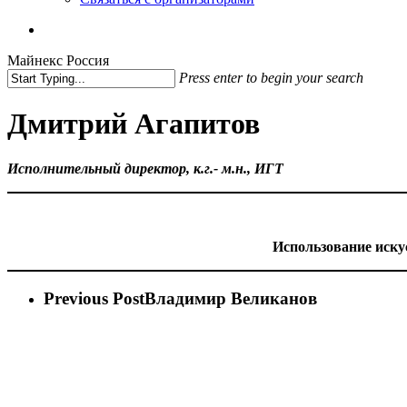
vk
phone
email
Майнекс Россия
Press enter to begin your search
Close
Search
Дмитрий Агапитов
Исполнительный директор, к.г.- м.н., ИГТ
Использование иску
Previous Post
Владимир Великанов