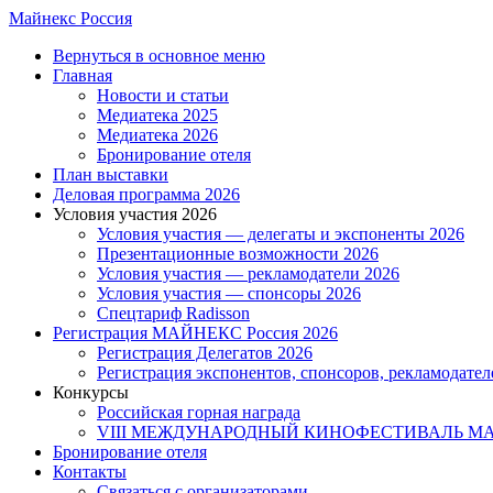
Skip
Майнекс Россия
to
Menu
Вернуться в основное меню
main
Главная
content
Новости и статьи
Медиатека 2025
Медиатека 2026
Бронирование отеля
План выставки
Деловая программа 2026
Условия участия 2026
Условия участия — делегаты и экспоненты 2026
Презентационные возможности 2026
Условия участия — рекламодатели 2026
Условия участия — спонсоры 2026
Спецтариф Radisson
Регистрация МАЙНЕКС Россия 2026
Регистрация Делегатов 2026
Регистрация экспонентов, спонсоров, рекламодател
Конкурсы
Российская горная награда
VIII МЕЖДУНАРОДНЫЙ КИНОФЕСТИВАЛЬ 
Бронирование отеля
Контакты
Связаться с организаторами