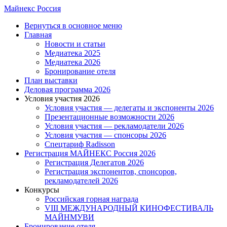
Skip
Майнекс Россия
to
Menu
Вернуться в основное меню
main
Главная
content
Новости и статьи
Медиатека 2025
Медиатека 2026
Бронирование отеля
План выставки
Деловая программа 2026
Условия участия 2026
Условия участия — делегаты и экспоненты 2026
Презентационные возможности 2026
Условия участия — рекламодатели 2026
Условия участия — спонсоры 2026
Спецтариф Radisson
Регистрация МАЙНЕКС Россия 2026
Регистрация Делегатов 2026
Регистрация экспонентов, спонсоров,
рекламодателей 2026
Конкурсы
Российская горная награда
VIII МЕЖДУНАРОДНЫЙ КИНОФЕСТИВАЛЬ
МАЙНМУВИ
Бронирование отеля