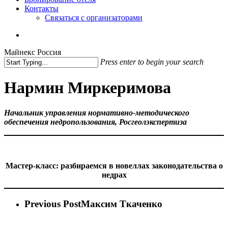
Контакты
Связаться с организаторами
vk
phone
email
Майнекс Россия
Press enter to begin your search
Close
Search
Нармин Миркеримова
Начальник управления нормативно-методического
обеспечения недропользования, Росгеолэкспертиза
Мастер-класс: разбираемся в новеллах законодательства о
недрах
Previous Post
Максим Ткаченко