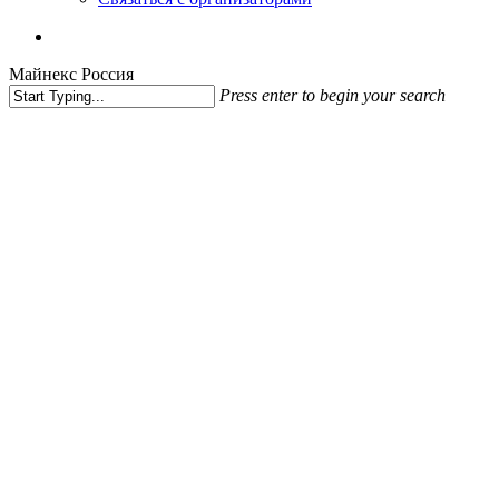
vk
phone
email
Майнекс Россия
Press enter to begin your search
Close
Search
PM