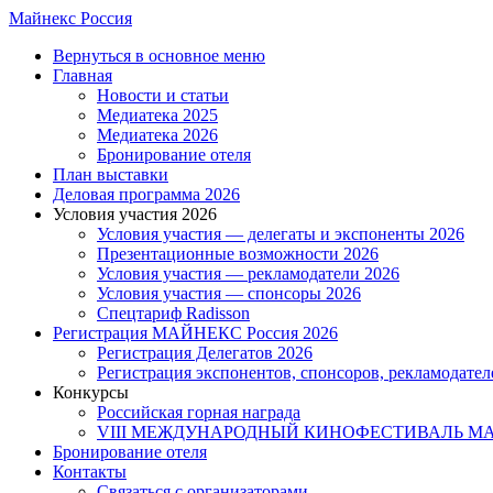
Skip
Майнекс Россия
to
Menu
Вернуться в основное меню
main
Главная
content
Новости и статьи
Медиатека 2025
Медиатека 2026
Бронирование отеля
План выставки
Деловая программа 2026
Условия участия 2026
Условия участия — делегаты и экспоненты 2026
Презентационные возможности 2026
Условия участия — рекламодатели 2026
Условия участия — спонсоры 2026
Спецтариф Radisson
Регистрация МАЙНЕКС Россия 2026
Регистрация Делегатов 2026
Регистрация экспонентов, спонсоров, рекламодател
Конкурсы
Российская горная награда
VIII МЕЖДУНАРОДНЫЙ КИНОФЕСТИВАЛЬ 
Бронирование отеля
Контакты
Связаться с организаторами