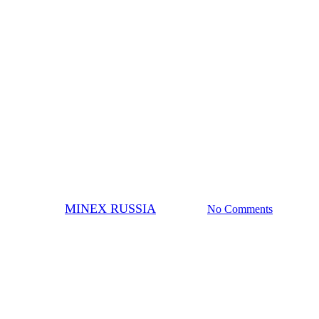
MINEX NEWS
Новости МАЙНЕКС
 Excellence на МАЙНЕКС Рос
By
MINEX RUSSIA
07.10.2024
No Comments