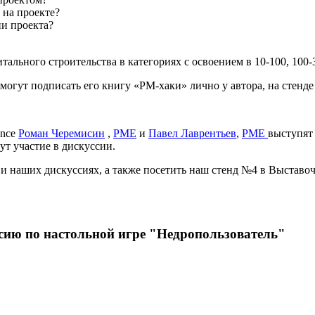
 на проекте?
ии проекта?
льного строительства в категориях с освоением в 10-100, 100-
огут подписать его книгу «PM-хаки» лично у автора, на стенде 
ence
Роман Черемисин
,
PME
и
Павел Лаврентьев
,
PME
выступят 
ут участие в дискуссии.
и наших дискуссиях, а также посетить наш стенд №4 в Выставоч
сию по настольной игре "Недропользователь"