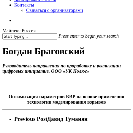
Контакты
Связаться с организаторами
vk
phone
email
Майнекс Россия
Press enter to begin your search
Close
Search
Богдан Браговский
Руководитель направления по проработке и реализации
цифровых инициатив, ООО «УК Полюс»
Оптимизация параметров БВР на основе применения
технологии моделирования взрывов
Previous Post
Давид Туманян