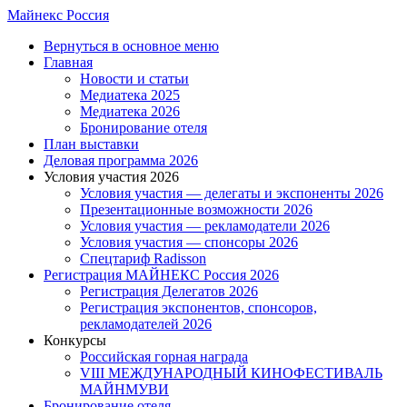
Skip
Майнекс Россия
to
Menu
Вернуться в основное меню
main
Главная
content
Новости и статьи
Медиатека 2025
Медиатека 2026
Бронирование отеля
План выставки
Деловая программа 2026
Условия участия 2026
Условия участия — делегаты и экспоненты 2026
Презентационные возможности 2026
Условия участия — рекламодатели 2026
Условия участия — спонсоры 2026
Спецтариф Radisson
Регистрация МАЙНЕКС Россия 2026
Регистрация Делегатов 2026
Регистрация экспонентов, спонсоров,
рекламодателей 2026
Конкурсы
Российская горная награда
VIII МЕЖДУНАРОДНЫЙ КИНОФЕСТИВАЛЬ
МАЙНМУВИ
Бронирование отеля