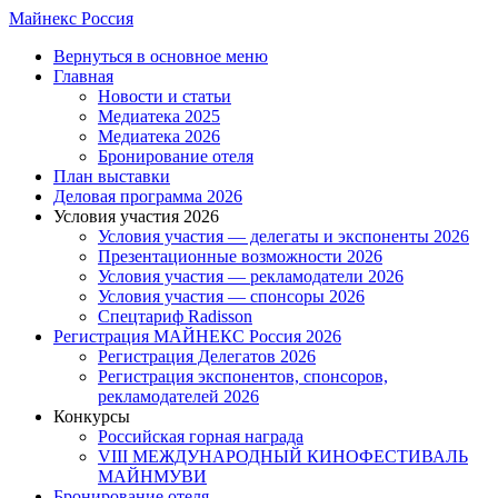
Skip
Майнекс Россия
to
Menu
Вернуться в основное меню
main
Главная
content
Новости и статьи
Медиатека 2025
Медиатека 2026
Бронирование отеля
План выставки
Деловая программа 2026
Условия участия 2026
Условия участия — делегаты и экспоненты 2026
Презентационные возможности 2026
Условия участия — рекламодатели 2026
Условия участия — спонсоры 2026
Спецтариф Radisson
Регистрация МАЙНЕКС Россия 2026
Регистрация Делегатов 2026
Регистрация экспонентов, спонсоров,
рекламодателей 2026
Конкурсы
Российская горная награда
VIII МЕЖДУНАРОДНЫЙ КИНОФЕСТИВАЛЬ
МАЙНМУВИ
Бронирование отеля