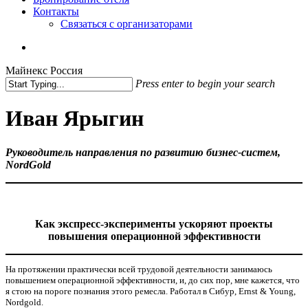
Контакты
Связаться с организаторами
vk
phone
email
Майнекс Россия
Press enter to begin your search
Close
Search
Иван Ярыгин
Руководитель направления по развитию бизнес-систем,
NordGold
Как экспресс-эксперименты ускоряют проекты
повышения операционной эффективности
На протяжении практически всей трудовой деятельности занимаюсь
повышением операционной эффективности, и, до сих пор, мне кажется, что
я стою на пороге познания этого ремесла. Работал в Сибур, Ernst & Young,
Nordgold.